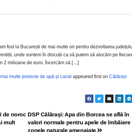
m fost la București de mai multe ori pentru dezvoltarea județulu
estiții, unde suntem în discuții ca să putem să alocăm pe fiecar
in 2 milioane de euro. Încercăm să […]
 mai multe proiecte de apă și canal
appeared first on
Călărași
ri de noroc
DSP Călărași: Apa din Borcea se află în
i mult
valori normale pentru apele de îmbăiere
zonele naturale amenajate