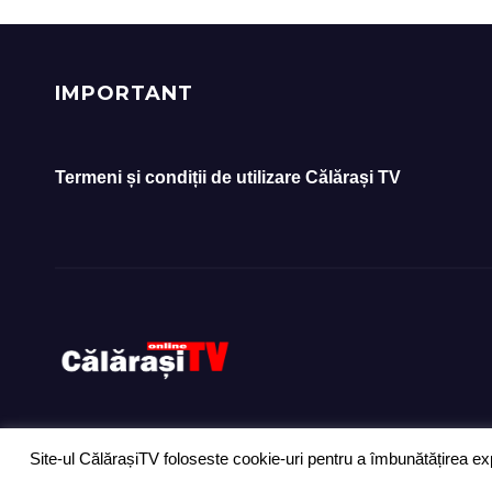
Tabă
IMPORTANT
Termeni și condiții de utilizare Călărași TV
Site-ul CălărașiTV foloseste cookie-uri pentru a îmbunătățirea exp
Proudly powered by WordPress
|
Theme: Newsup by
Themeansar
.