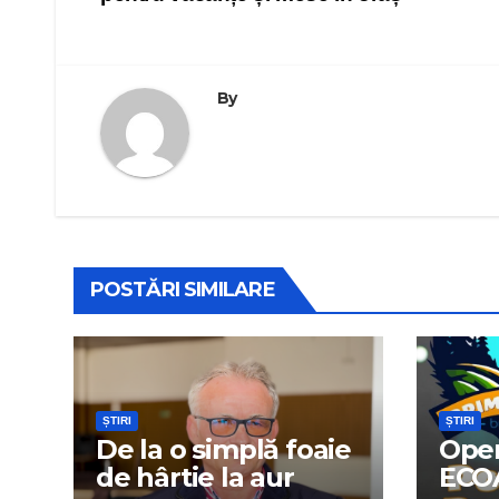
articole
By
POSTĂRI SIMILARE
ȘTIRI
ȘTIRI
De la o simplă foaie
Oper
de hârtie la aur
ECO