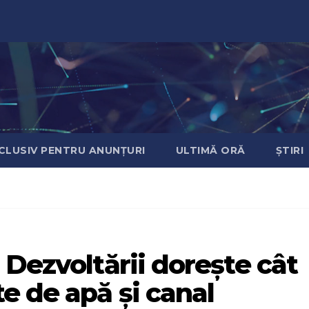
CLUSIV PENTRU ANUNȚURI
ULTIMĂ ORĂ
ȘTIRI
 Dezvoltării dorește cât
e de apă și canal