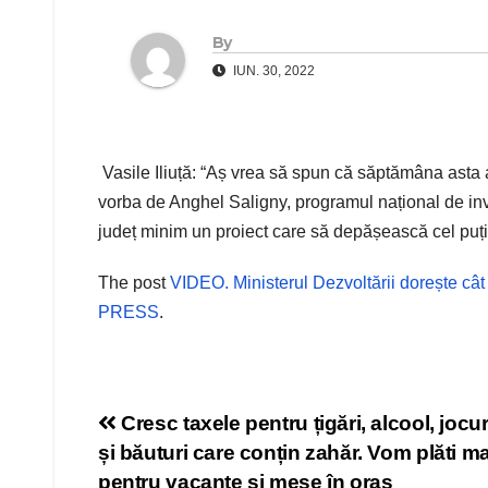
By
IUN. 30, 2022
Vasile Iliuță: “Aș vrea să spun că săptămâna asta a
vorba de Anghel Saligny, programul național de inv
județ minim un proiect care să depășească cel puț
The post
VIDEO. Ministerul Dezvoltării dorește cât
PRESS
.
Navigare
Cresc taxele pentru țigări, alcool, jocu
și băuturi care conțin zahăr. Vom plăti ma
în
pentru vacanțe și mese în oraș