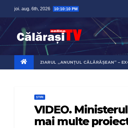
Skip
joi. aug. 6th, 2026
10:10:10 PM
to
content
ZIARUL „ANUNȚUL CĂLĂRĂȘEAN” – EX
ȘTIRI
VIDEO. Ministerul
mai multe proiect