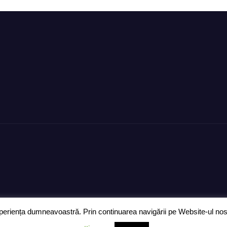
ră”!
digital de încre
eriența dumneavoastră. Prin continuarea navigării pe Website-ul nostru
Ziarul „Anunțul Călărășean” 