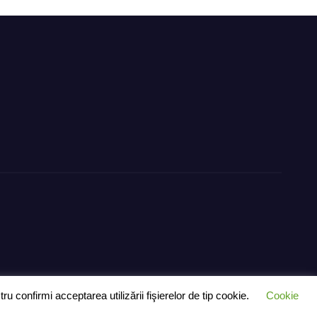
dere
 confirmi acceptarea utilizării fişierelor de tip cookie.
Cookie
– exclusiv pentru anunțuri
Ultimă oră
Știri
Politică
Despre