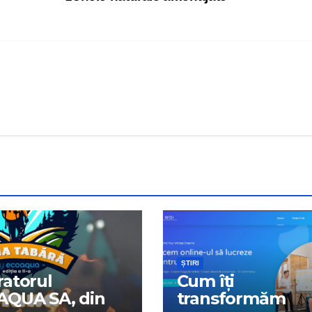
ȘTIRI
atorul
Cum îți
AQUA SA, din
transformăm