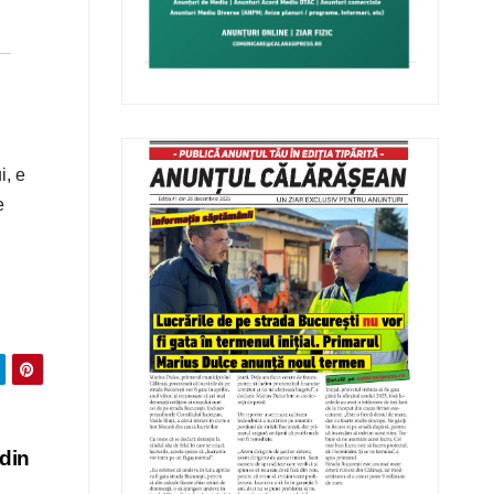
i, e
e
 din