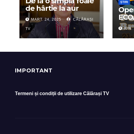
De la o simplă foaie
ȘTIRI
de hârtie la aur
Oper
olimpic: Povestea lui
ECO
MART. 24, 2025
CĂLĂRAȘI
Dumitru Chirilă
nou 
IUN.
TV
spor
Înce
Tabă
IMPORTANT
Termeni și condiții de utilizare Călărași TV