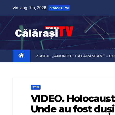
Skip
vin. aug. 7th, 2026
5:56:32 PM
to
content
ZIARUL „ANUNȚUL CĂLĂRĂȘEAN” – EX
ȘTIRI
VIDEO. Holocaustul
Unde au fost duși