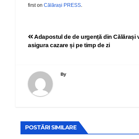
first on
Călărași PRESS
.
Navigare
Adapostul de de urgență din Călărași 
asigura cazare și pe timp de zi
în
articole
By
POSTĂRI SIMILARE