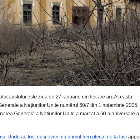
locaustului este ziua de 27 ianuarie din fiecare an. Această
Generale a Națiunilor Unite numărul 60/7 din 1 noiembrie 2005.
unarea Generală a Națiunilor Unite a marcat a 60-a aniversare a
. Unde au fost duși evreii cu primul tren plecat de la Iași
appe