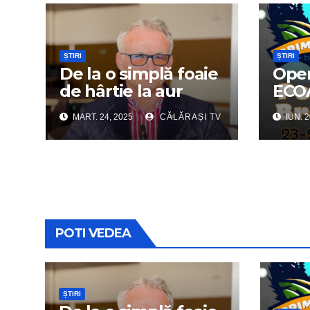
ȘTIRI
ȘTIRI
De la o simplă foaie
Oper
de hârtie la aur
ECO
olimpic: Povestea
nou 
MART. 24, 2025
CĂLĂRAȘI TV
IUN. 2
lui Dumitru Chirilă
sport
Înce
Tabă
POTI VEDEA
ȘTIRI