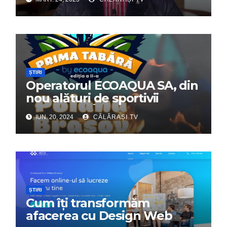
ȘTIRI
Operatorul ECOAQUA SA, din
nou alături de sportivii
călărășeni. Începe „Prima
IUN. 20, 2024
CĂLĂRAȘI TV
Tabără”!
ȘTIRI
Cum îți transformăm
afacerea cu Design Web