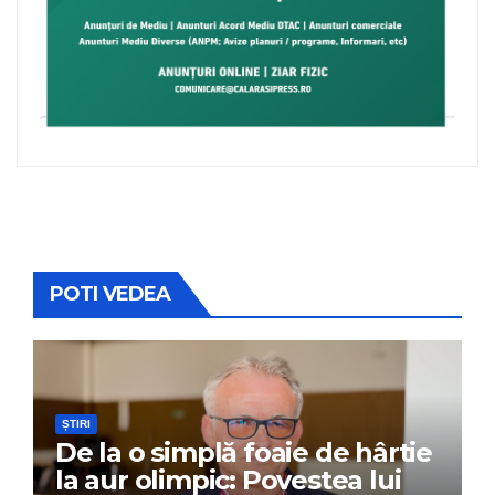
POTI VEDEA
ȘTIRI
De la o simplă foaie de hârtie
la aur olimpic: Povestea lui