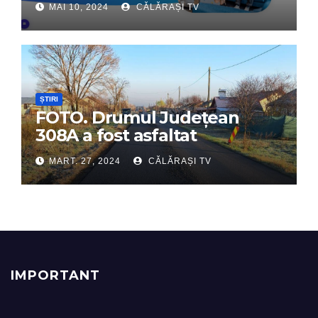
MAI 10, 2024
CĂLĂRAȘI TV
digital de încredere
ȘTIRI
FOTO. Drumul Județean
308A a fost asfaltat
MART. 27, 2024
CĂLĂRAȘI TV
IMPORTANT