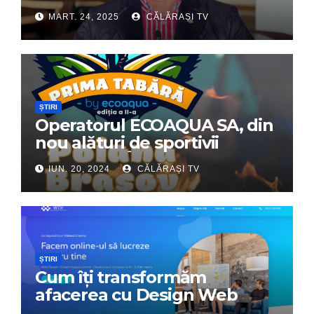
Dumitru Chirilă
MART. 24, 2025
CĂLĂRAȘI TV
ȘTIRI
Operatorul ECOAQUA SA, din
nou alături de sportivii
călărășeni. Începe „Prima
IUN. 20, 2024
CĂLĂRAȘI TV
Tabără”!
ȘTIRI
Cum îți transformăm
afacerea cu Design Web
Interactiv – Partenerul tău