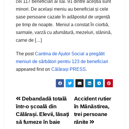
cei 117 beneficiari ai săi. 91 dintre aceștia sunt
minori. De același meniu au beneficiat și cele
șase persoane cazate în adăpostul de urgență
pe timp de noapte. Meniul a constat în ciorbă,
sarmale, varză cu afumătură, mezeluri, slănină,
carne de […]
The post
Cantina de Ajutor Social a pregătit
meniuri de sărbători pentru 123 de beneficiari
appeared first on
Călărași PRESS
.
Navigare
Debandadă totală
Accident rutier
într-o școală din
în Mânăstirea,
în
Călărași. Elevii, lăsați
trei persoane
articole
să fumeze în baie
rănite