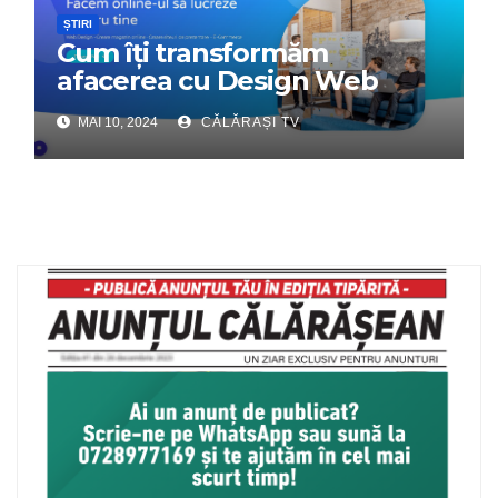
ȘTIRI
Cum îți transformăm
afacerea cu Design Web
Interactiv – Partenerul tău
MAI 10, 2024
CĂLĂRAȘI TV
digital de încredere