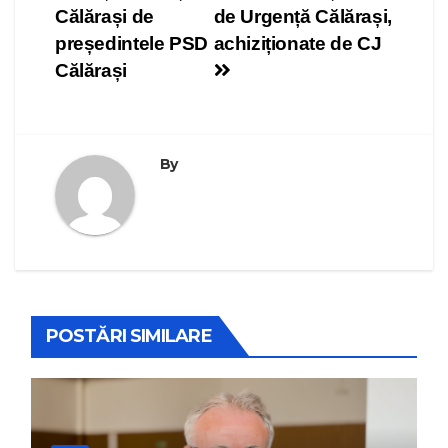
în
Călărași de
de Urgență Călărași,
articole
președintele PSD
achiziționate de CJ
Călărași
By
POSTĂRI SIMILARE