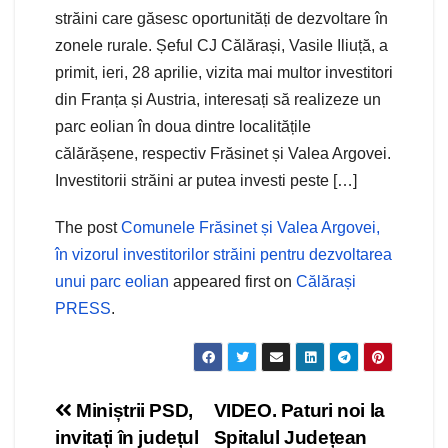
străini care găsesc oportunități de dezvoltare în
zonele rurale. Șeful CJ Călărași, Vasile Iliuță, a
primit, ieri, 28 aprilie, vizita mai multor investitori
din Franța și Austria, interesați să realizeze un
parc eolian în doua dintre localitățile
călărășene, respectiv Frăsinet și Valea Argovei.
Investitorii străini ar putea investi peste […]
The post
Comunele Frăsinet și Valea Argovei,
în vizorul investitorilor străini pentru dezvoltarea
unui parc eolian
appeared first on
Călărași
PRESS
.
Navigare
Miniștrii PSD,
VIDEO. Paturi noi la
invitați în județul
Spitalul Județean