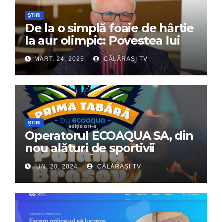
ȘTIRI
De la o simplă foaie de hârtie
la aur olimpic: Povestea lui
Dumitru Chirilă
MART. 24, 2025
CĂLĂRAȘI TV
ȘTIRI
Operatorul ECOAQUA SA, din
nou alături de sportivii
călărășeni. Începe „Prima
IUN. 20, 2024
CĂLĂRAȘI TV
Tabără”!