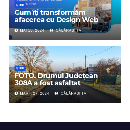
ȘTIRI
Cum îți transformăm
afacerea cu Design Web
Interactiv – Partenerul tău
MAI 10, 2024
CĂLĂRAȘI TV
digital de încredere
ȘTIRI
FOTO. Drumul Județean
308A a fost asfaltat
MART. 27, 2024
CĂLĂRAȘI TV