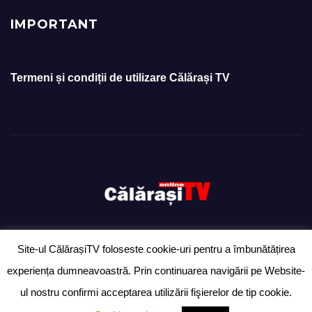
IMPORTANT
Termeni și condiții de utilizare Călărași TV
Site-ul CălărașiTV foloseste cookie-uri pentru a îmbunătățirea
Proudly powered by WordPress
|
Theme: Newsup by
Themeansar
.
experiența dumneavoastră. Prin continuarea navigării pe Website-
Ziarul „Anunțul Călărășean” – exclusiv pentru anunțuri
Ultimă oră
ul nostru confirmi acceptarea utilizării fişierelor de tip cookie.
Știri
Politică
Despre