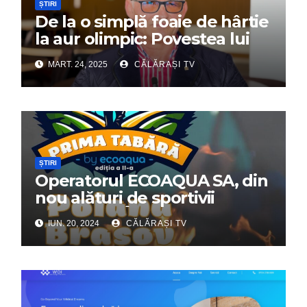
ȘTIRI
De la o simplă foaie de hârtie
la aur olimpic: Povestea lui
Dumitru Chirilă
MART. 24, 2025
CĂLĂRAȘI TV
ȘTIRI
Operatorul ECOAQUA SA, din
nou alături de sportivii
călărășeni. Începe „Prima
IUN. 20, 2024
CĂLĂRAȘI TV
Tabără”!