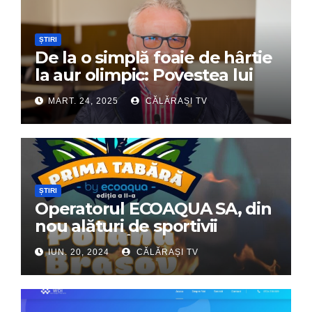
ȘTIRI
De la o simplă foaie de hârtie
la aur olimpic: Povestea lui
Dumitru Chirilă
MART. 24, 2025
CĂLĂRAȘI TV
ȘTIRI
Operatorul ECOAQUA SA, din
nou alături de sportivii
călărășeni. Începe „Prima
IUN. 20, 2024
CĂLĂRAȘI TV
Tabără”!