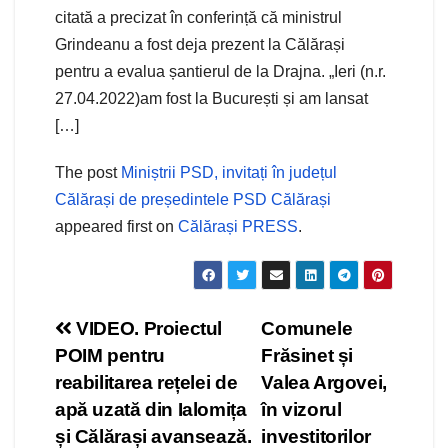
citată a precizat în conferință că ministrul
Grindeanu a fost deja prezent la Călărași
pentru a evalua șantierul de la Drajna. „Ieri (n.r.
27.04.2022)am fost la București și am lansat
[…]
The post
Miniștrii PSD, invitați în județul
Călărași de președintele PSD Călărași
appeared first on
Călărași PRESS
.
Navigare
VIDEO. Proiectul
Comunele
POIM pentru
Frăsinet și
în
reabilitarea rețelei de
Valea Argovei,
articole
apă uzată din Ialomița
în vizorul
și Călărași avansează.
investitorilor