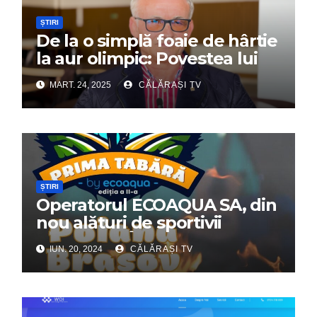
ȘTIRI
De la o simplă foaie de hârtie
la aur olimpic: Povestea lui
Dumitru Chirilă
MART. 24, 2025
CĂLĂRAȘI TV
ȘTIRI
Operatorul ECOAQUA SA, din
nou alături de sportivii
călărășeni. Începe „Prima
IUN. 20, 2024
CĂLĂRAȘI TV
Tabără”!