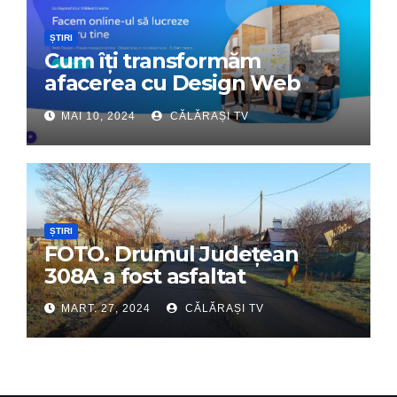
ȘTIRI
Cum îți transformăm
afacerea cu Design Web
Interactiv – Partenerul tău
MAI 10, 2024
CĂLĂRAȘI TV
digital de încredere
ȘTIRI
FOTO. Drumul Județean
308A a fost asfaltat
MART. 27, 2024
CĂLĂRAȘI TV