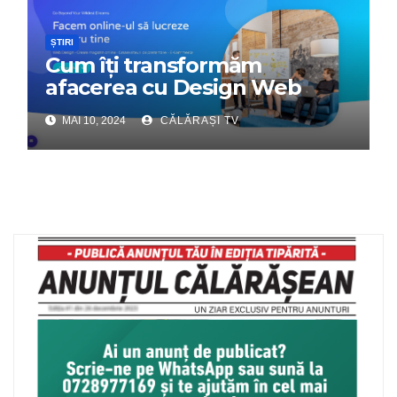
ȘTIRI
Cum îți transformăm
afacerea cu Design Web
Interactiv – Partenerul tău
MAI 10, 2024
CĂLĂRAȘI TV
digital de încredere