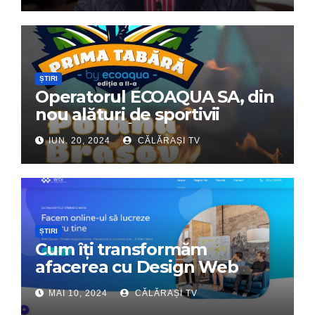
ȘTIRI
Operatorul ECOAQUA SA, din
nou alături de sportivii
călărășeni. Începe „Prima
IUN. 20, 2024
CĂLĂRAȘI TV
Tabără”!
ȘTIRI
Cum îți transformăm
afacerea cu Design Web
Interactiv – Partenerul tău
MAI 10, 2024
CĂLĂRAȘI TV
digital de încredere