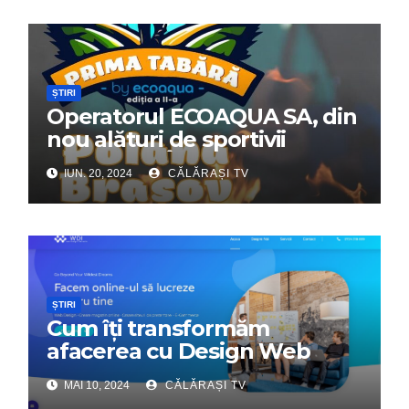
ȘTIRI
Operatorul ECOAQUA SA, din
nou alături de sportivii
călărășeni. Începe „Prima
IUN. 20, 2024
CĂLĂRAȘI TV
Tabără”!
ȘTIRI
Cum îți transformăm
afacerea cu Design Web
Interactiv – Partenerul tău
MAI 10, 2024
CĂLĂRAȘI TV
digital de încredere