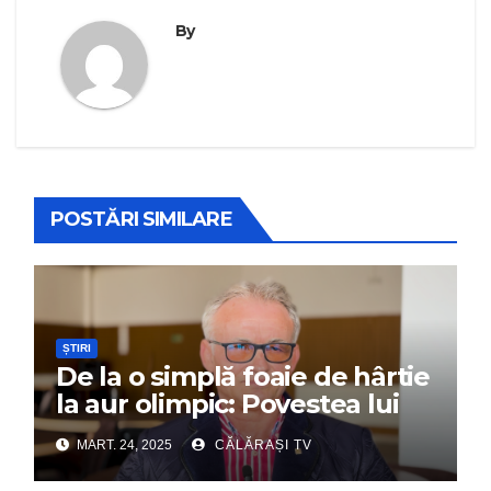
By
POSTĂRI SIMILARE
ȘTIRI
De la o simplă foaie de hârtie
la aur olimpic: Povestea lui
Dumitru Chirilă
MART. 24, 2025
CĂLĂRAȘI TV