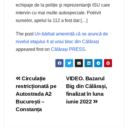
echipaje de la poliție şi reprezentanţii ISU care
intervin cu mai multe autospeciale. Potrivit
surselor, apelul la 112 a fost dat […]
The post
Un bărbat amenință că se aruncă de
nivelul etajului 4 al unui bloc din Călărași
appeared first on
Călărași PRESS
.
Navigare
Circulație
VIDEO. Bazarul
restricționată pe
Big din Călărași,
în
Autostrada A2
finalizat în luna
articole
București –
iunie 2022
Constanța