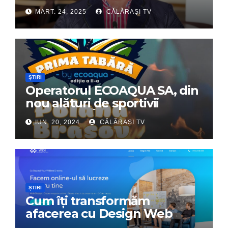
Dumitru Chirilă
MART. 24, 2025
CĂLĂRAȘI TV
ȘTIRI
Operatorul ECOAQUA SA, din
nou alături de sportivii
călărășeni. Începe „Prima
IUN. 20, 2024
CĂLĂRAȘI TV
Tabără”!
ȘTIRI
Cum îți transformăm
afacerea cu Design Web
Interactiv – Partenerul tău