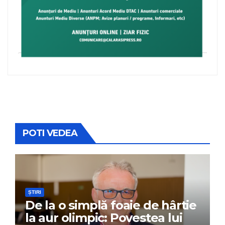
POTI VEDEA
ȘTIRI
De la o simplă foaie de hârtie
la aur olimpic: Povestea lui