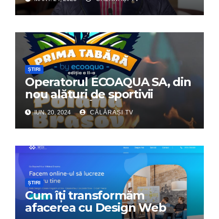
ȘTIRI
Operatorul ECOAQUA SA, din
nou alături de sportivii
călărășeni. Începe „Prima
IUN. 20, 2024
CĂLĂRAȘI TV
Tabără”!
ȘTIRI
Cum îți transformăm
afacerea cu Design Web