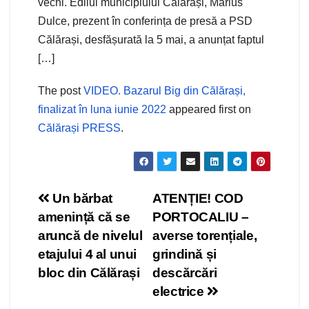
vechi. Edilul municipiului Călărași, Marius
Dulce, prezent în conferința de presă a PSD
Călărași, desfășurată la 5 mai, a anunțat faptul
[…]
The post
VIDEO. Bazarul Big din Călărași,
finalizat în luna iunie 2022
appeared first on
Călărași PRESS
.
Navigare
Un bărbat
ATENȚIE! COD
amenință că se
PORTOCALIU –
în
aruncă de nivelul
averse torențiale,
articole
etajului 4 al unui
grindină și
bloc din Călărași
descărcări
electrice