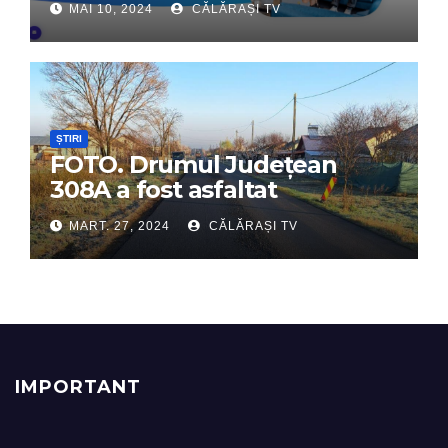
MAI 10, 2024
CĂLĂRAȘI TV
digital de încredere
ȘTIRI
FOTO. Drumul Județean
308A a fost asfaltat
MART. 27, 2024
CĂLĂRAȘI TV
IMPORTANT