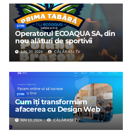
ȘTIRI
Operatorul ECOAQUA SA, din
nou alături de sportivii
călărășeni. Începe „Prima
IUN. 20, 2024
CĂLĂRAȘI TV
Tabără”!
ȘTIRI
Cum îți transformăm
afacerea cu Design Web
Interactiv – Partenerul tău
MAI 10, 2024
CĂLĂRAȘI TV
digital de încredere