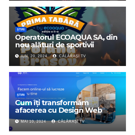
ȘTIRI
Operatorul ECOAQUA SA, din
nou alături de sportivii
călărășeni. Începe „Prima
IUN. 20, 2024
CĂLĂRAȘI TV
Tabără”!
ȘTIRI
Cum îți transformăm
afacerea cu Design Web
Interactiv – Partenerul tău
MAI 10, 2024
CĂLĂRAȘI TV
digital de încredere