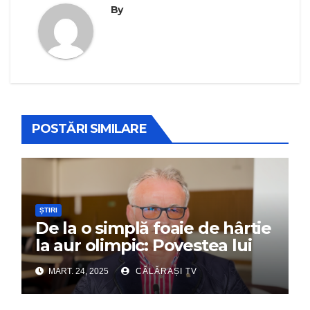
By
POSTĂRI SIMILARE
ȘTIRI
De la o simplă foaie de hârtie
la aur olimpic: Povestea lui
Dumitru Chirilă
MART. 24, 2025
CĂLĂRAȘI TV