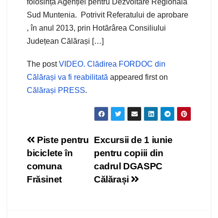
folosința Agenției pentru Dezvoltare Regională
Sud Muntenia. Potrivit Referatului de aprobare
, în anul 2013, prin Hotărârea Consiliului
Județean Călărași […]
The post
VIDEO. Clădirea FORDOC din
Călărași va fi reabilitată
appeared first on
Călărași PRESS
.
Navigare
Piste pentru
Excursii de 1 iunie
biciclete în
pentru copiii din
în
comuna
cadrul DGASPC
articole
Frăsinet
Călărași