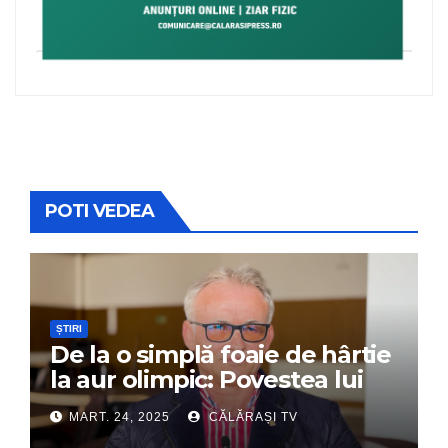
POTI VEDEA
ȘTIRI
De la o simplă foaie de hârtie
la aur olimpic: Povestea lui
Dumitru Chirilă
MART. 24, 2025
CĂLĂRAȘI TV