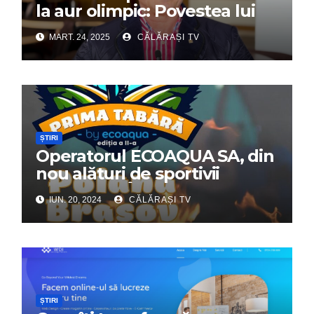
la aur olimpic: Povestea lui
Dumitru Chirilă
MART. 24, 2025
CĂLĂRAȘI TV
ȘTIRI
Operatorul ECOAQUA SA, din
nou alături de sportivii
călărășeni. Începe „Prima
IUN. 20, 2024
CĂLĂRAȘI TV
Tabără”!
ȘTIRI