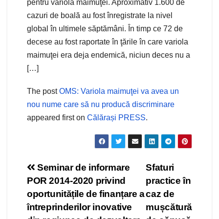
pentru variola maimuţei. Aproximativ 1.600 de
cazuri de boală au fost înregistrate la nivel
global în ultimele săptămâni. În timp ce 72 de
decese au fost raportate în ţările în care variola
maimuţei era deja endemică, niciun deces nu a
[…]
The post
OMS: Variola maimuţei va avea un
nou nume care să nu producă discriminare
appeared first on
Călărași PRESS
.
Navigare
Seminar de informare
Sfaturi
POR 2014-2020 privind
practice în
în
oportunitățile de finanțare a
caz de
articole
întreprinderilor inovative
mușcătură