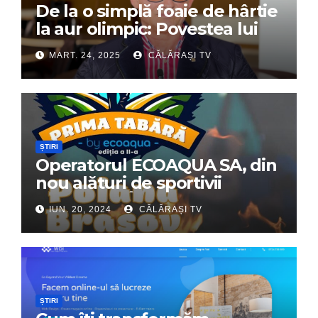
De la o simplă foaie de hârtie
la aur olimpic: Povestea lui
Dumitru Chirilă
MART. 24, 2025
CĂLĂRAȘI TV
ȘTIRI
Operatorul ECOAQUA SA, din
nou alături de sportivii
călărășeni. Începe „Prima
IUN. 20, 2024
CĂLĂRAȘI TV
Tabără”!
ȘTIRI