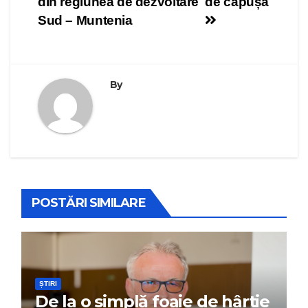
din regiunea de dezvoltare
de căpușă
Sud – Muntenia
By
POSTĂRI SIMILARE
ȘTIRI
De la o simplă foaie de hârtie