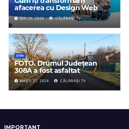
Cum îți transformăm
afacerea cu Design Web
Interactiv – Partenerul tău
MAI 10, 2024
CĂLĂRAȘI TV
digital de încredere
ȘTIRI
FOTO. Drumul Județean
308A a fost asfaltat
MART. 27, 2024
CĂLĂRAȘI TV
IMPORTANT